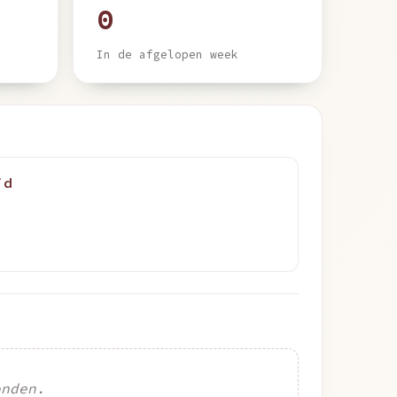
0
In de afgelopen week
jd
onden.