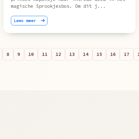
magische Sprookjesbos. Om dit j...
Lees meer
8
9
10
11
12
13
14
15
16
17