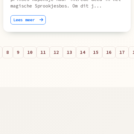
magische Sprookjesbos. Om dit j...
Lees meer
8
9
10
11
12
13
14
15
16
17